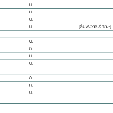
น.
น.
น.
น.
[สับพะวาระจักกะ-]
น.
ก.
น.
น.
ก.
ก.
น.