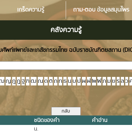
เกร็ดความรู้
ถาม-ตอบ ข้อมูลสมุนไพร
คลังความรู้
ศัพท์แพทย์และเภสัชกรรมไทย ฉบับราชบัณฑิตยสถาน (D
ฌ
ญ
ฎ
ฏ
ฐ
ฑ
ฒ
ณ
ด
ต
ถ
ท
ธ
น
บ
ป
ผ
ฝ
พ
ฟ
ภ
ม
ย
ร
ล
ว
ชนิดของคำ
คำอ่าน
น.