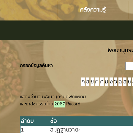
คลังความรู้
พจนานุกรม
กรอกข้อมูลค้นหา
ก
ข
ฃ
ฅ
ค
ฆ
ง
จ
ฉ
ช
ซ
แสดงจำนวนพจนานุกรมศัพท์แพทย์
และเภสัชกรรมไทย
2067
Record
ลำดับ
ชื่อ
1
สมุฏฐานวาตะ