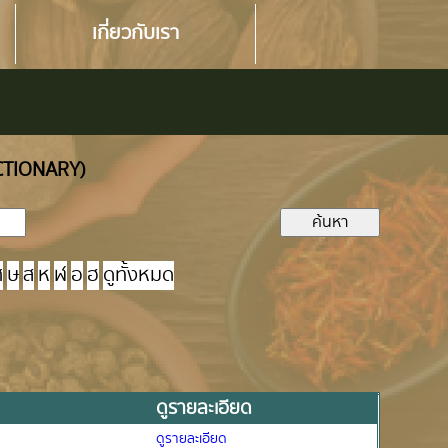
เกี่ยวกับเรา
ICTIONARY)
ศ
ษ
ส
ห
ฬ
อ
ฮ
ดูทั้งหมด
ดูรายละเอียด
ดูรายละเอียด