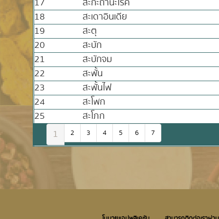
17
สะกะถานะโรค
18
สะเดาอินเดีย
19
สะตุ
20
สะบัก
21
สะบักจม
22
สะพั้น
23
สะพั้นไฟ
24
สะโพก
25
สะโภก
1
2
3
4
5
6
7
โมบายแอปพลิเคชัน
สามารถติดต่อเราผ่าน