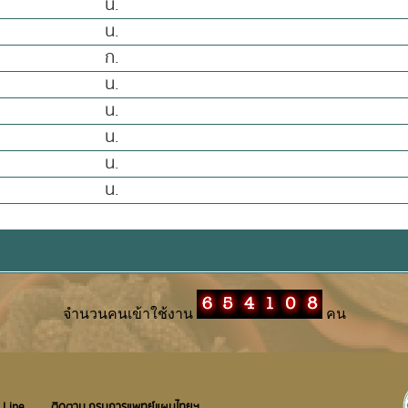
น.
น.
ก.
น.
น.
น.
น.
น.
จำนวนคนเข้าใช้งาน
คน
 Line
ติดตาม กรมการแพทย์แผนไทยฯ