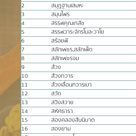
2
สมุฏฐานเสมหะ
3
สมุนไพร
4
สรรพคุณเภสัช
5
สรรพวาระจักรโมละวาโย
6
สร้อยพี
7
สลักเพชร,สลักเพ็ด
8
สลักเพชรจม
9
ส้วง
10
ส้วงทวาร
11
ส้วงเลื่อนทวารเบา
12
สวัด
13
สวิงสวาย
14
สหัศธารา
15
สองคลองสันนิบาต
16
สองยาม