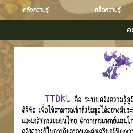
คลังความรู้
เกร็ดความรู้
คล