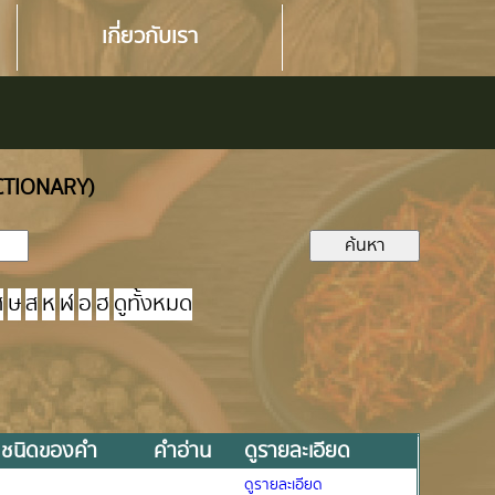
เกี่ยวกับเรา
ICTIONARY)
ศ
ษ
ส
ห
ฬ
อ
ฮ
ดูทั้งหมด
ชนิดของคำ
คำอ่าน
ดูรายละเอียด
ดูรายละเอียด