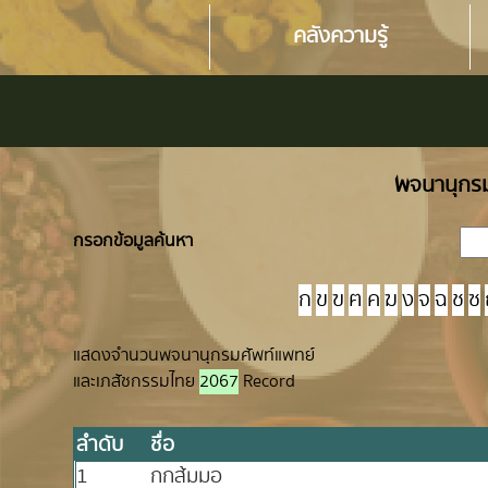
คลังความรู้
พจนานุกรม
กรอกข้อมูลค้นหา
ก
ข
ฃ
ฅ
ค
ฆ
ง
จ
ฉ
ช
ซ
แสดงจำนวนพจนานุกรมศัพท์แพทย์
และเภสัชกรรมไทย
2067
Record
ลำดับ
ชื่อ
1
กกส้มมอ