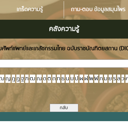
เกร็ดความรู้
ถาม-ตอบ ข้อมูลสมุนไพร
คลังความรู้
ศัพท์แพทย์และเภสัชกรรมไทย ฉบับราชบัณฑิตยสถาน (D
ฌ
ญ
ฎ
ฏ
ฐ
ฑ
ฒ
ณ
ด
ต
ถ
ท
ธ
น
บ
ป
ผ
ฝ
พ
ฟ
ภ
ม
ย
ร
ล
ว