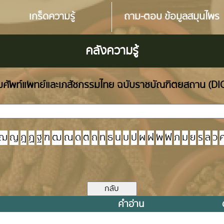
เกร็ดความรู้
ถาม-ตอบ ข้อมูลสมุนไพร
คลังความรู้
ศัพท์แพทย์และเภสัชกรรมไทย ฉบับราชบัณฑิตยสถาน (D
ฌ
ญ
ฎ
ฏ
ฐ
ฑ
ฒ
ณ
ด
ต
ถ
ท
ธ
น
บ
ป
ผ
ฝ
พ
ฟ
ภ
ม
ย
ร
ล
ว
คำอ่าน