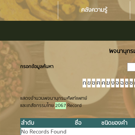
คลังความรู้
พจนานุกรม
กรอกข้อมูลค้นหา
ก
ข
ฃ
ฅ
ค
ฆ
ง
จ
ฉ
ช
ซ
แสดงจำนวนพจนานุกรมศัพท์แพทย์
และเภสัชกรรมไทย
2067
Record
ลำดับ
ชื่อ
ชนิดของคำ
No Records Found