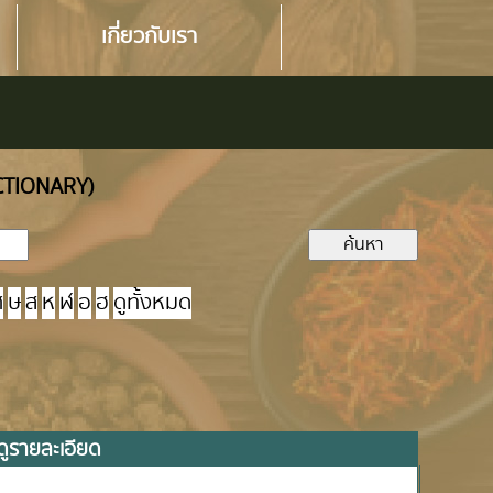
เกี่ยวกับเรา
ICTIONARY)
ศ
ษ
ส
ห
ฬ
อ
ฮ
ดูทั้งหมด
ดูรายละเอียด