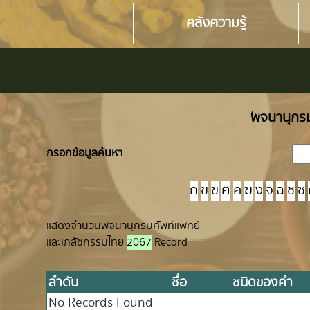
คลังความรู้
พจนานุกรม
กรอกข้อมูลค้นหา
ก
ข
ฃ
ฅ
ค
ฆ
ง
จ
ฉ
ช
ซ
แสดงจำนวนพจนานุกรมศัพท์แพทย์
และเภสัชกรรมไทย
2067
Record
ลำดับ
ชื่อ
ชนิดของคำ
No Records Found