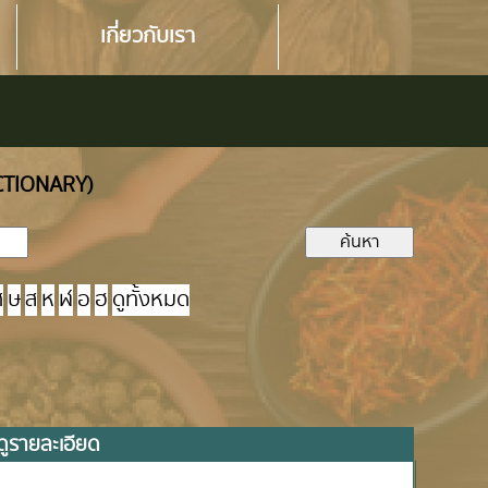
เกี่ยวกับเรา
ICTIONARY)
ศ
ษ
ส
ห
ฬ
อ
ฮ
ดูทั้งหมด
ดูรายละเอียด