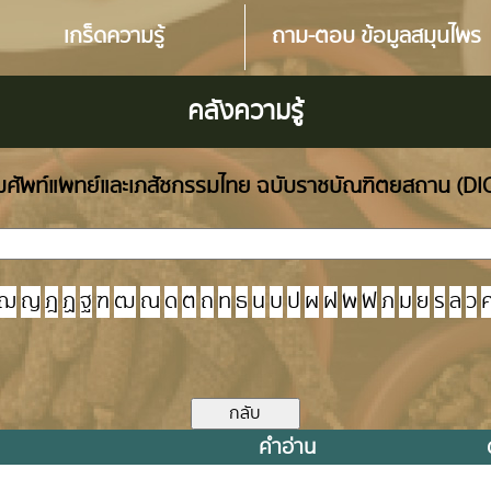
เกร็ดความรู้
ถาม-ตอบ ข้อมูลสมุนไพร
คลังความรู้
ศัพท์แพทย์และเภสัชกรรมไทย ฉบับราชบัณฑิตยสถาน (D
ฌ
ญ
ฎ
ฏ
ฐ
ฑ
ฒ
ณ
ด
ต
ถ
ท
ธ
น
บ
ป
ผ
ฝ
พ
ฟ
ภ
ม
ย
ร
ล
ว
คำอ่าน