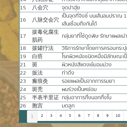
15
八会穴
จุดปาฮุ่ย
เป็นจุดที่จิงชี่ บนเส้นลมปราณ 
16
八脉交会穴
เส้นเชื่อมถึงกันได้
拔毒化腐生
17
กลุ่มยาที่ใช้ดูดพิษ รักษาแผลเน่าเ
肌药
18
拔罐疗法
วิธีการรักษาโดยการครอบกระปุ
19
白㾦
โรคผิวหนังชนิดหนึ่งมีลักษณะเป
21
斑
ผิวหนังสีแดงเข้มอมม่วง
22
扳法
ท่าดึง
23
瘢痕灸
รอยแผลเป็นจากการรมยา
24
斑秃
ผมร่วงเป็นหย่อม
25
半表半里证
กลุ่มอาการกึ่งนอกกึ่งใน
26
胞宫
มดลูก
1
2
3
4
5
6
7
8
9
10