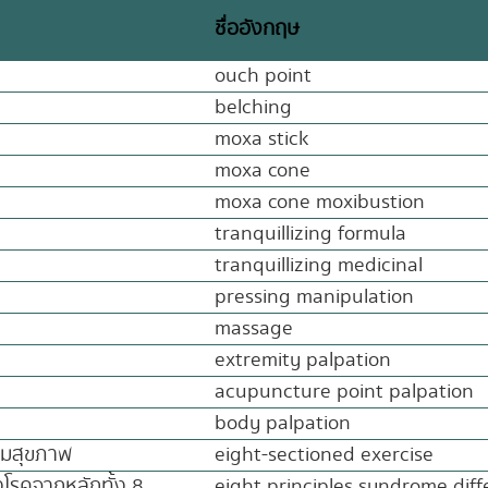
ชื่ออังกฤษ
ouch point
belching
moxa stick
moxa cone
moxa cone moxibustion
tranquillizing formula
tranquillizing medicinal
pressing manipulation
massage
extremity palpation
acupuncture point palpation
body palpation
ริมสุขภาพ
eight-sectioned exercise
งโรคจากหลักทั้ง 8
eight principles syndrome diff