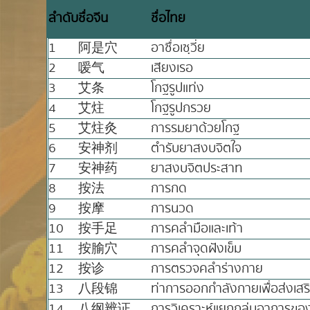
ลำดับ
ชื่อจีน
ชื่อไทย
1
阿是穴
อาซื่อเซฺวี่ย
2
嗳气
เสียงเรอ
3
艾条
โกฐรูปแท่ง
4
艾炷
โกฐรูปกรวย
5
艾炷灸
การรมยาด้วยโกฐ
6
安神剂
ตำรับยาสงบจิตใจ
7
安神药
ยาสงบจิตประสาท
8
按法
การกด
9
按摩
การนวด
10
按手足
การคลำมือและเท้า
11
按腧穴
การคลำจุดฝังเข็ม
12
按诊
การตรวจคลำร่างกาย
13
八段锦
ท่าการออกกำลังกายเพื่อส่งเส
14
八纲辨证
การวิเคราะห์แยกกลุ่มอาการขอ