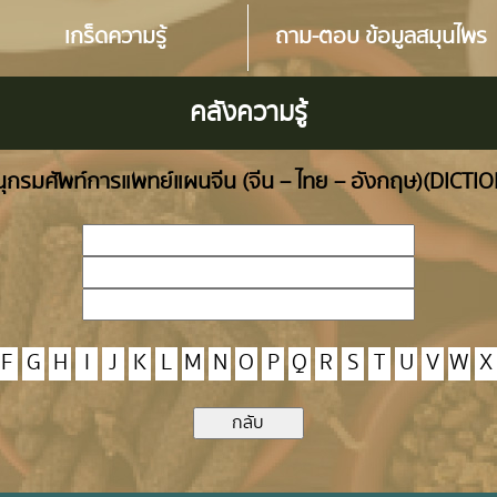
เกร็ดความรู้
ถาม-ตอบ ข้อมูลสมุนไพร
คลังความรู้
ุกรมศัพท์การแพทย์แผนจีน (จีน – ไทย – อังกฤษ)(DICTI
F
G
H
I
J
K
L
M
N
O
P
Q
R
S
T
U
V
W
X