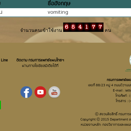
ย
ชื่ออังกฤษ
ยน
vomiting
จำนวนคนเข้าใช้งาน
คน
 Line
ติดตาม กรมการแพทย์แผนไทยฯ
ผ่านทางโซเชียลมีเดีย​ได้ที่
กรมการแพทย์แผน
เลขที่ 88/23 หมู่ 4 ถนนติวาน
E-mail : ie
โทรศัพท์ 
โทรสาร : 
Ⓒ สงวนลิขสิทธิ์ กรมการ
Copyright Ⓒ 2015 Department of T
หน่วยงานหลัก: กองวิชาการและแผนงา