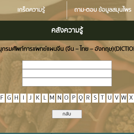
เกร็ดความรู้
ถาม-ตอบ ข้อมูลสมุนไพร
คลังความรู้
ุกรมศัพท์การแพทย์แผนจีน (จีน – ไทย – อังกฤษ)(DICTI
F
G
H
I
J
K
L
M
N
O
P
Q
R
S
T
U
V
W
X